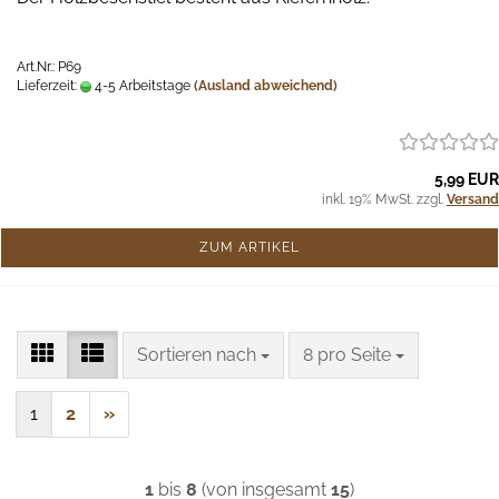
Art.Nr.: P69
Lieferzeit:
4-5 Arbeitstage
(Ausland abweichend)
5,99 EUR
inkl. 19% MwSt. zzgl.
Versand
ZUM ARTIKEL
Sortieren nach
pro Seite
Sortieren nach
8 pro Seite
1
2
»
1
bis
8
(von insgesamt
15
)