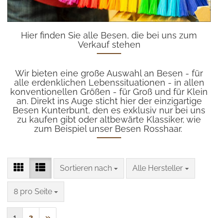
Hier finden Sie alle Besen, die bei uns zum
Verkauf stehen
Wir bieten eine große Auswahl an Besen - für
alle erdenklichen Lebenssituationen - in allen
konventionellen Größen - für Groß und für Klein
an. Direkt ins Auge sticht hier der einzigartige
Besen Kunterbunt, den es exklusiv nur bei uns
zu kaufen gibt oder altbewärte Klassiker, wie
zum Beispiel unser Besen Rosshaar.
Sortieren nach
pro Seite
Sortieren nach
Alle Hersteller
pro Seite
8 pro Seite
1
2
»