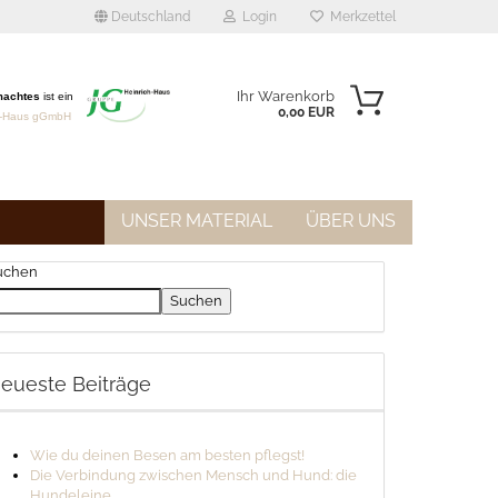
Deutschland
Login
Merkzettel
Ihr Warenkorb
machtes
ist ein
0,00 EUR
h-Haus gGmbH
UNSER MATERIAL
ÜBER UNS
uchen
Suchen
to erstellen
sswort vergessen?
eueste Beiträge
Wie du deinen Besen am besten pflegst!
Die Verbindung zwischen Mensch und Hund: die
Hundeleine