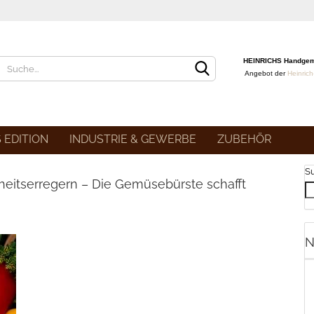
Lieferland
HEINRICHS Handge
Angebot der
Heinric
S EDITION
INDUSTRIE & GEWERBE
ZUBEHÖR
S
eitserregern – Die Gemüsebürste schafft
Kon
Pa
N